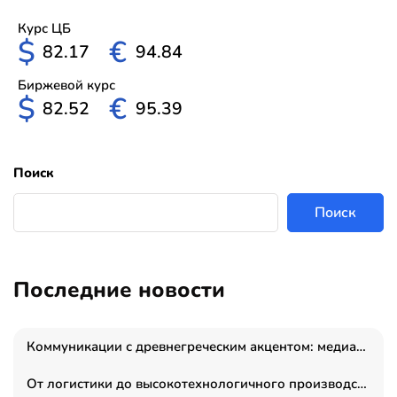
Курс ЦБ
$
€
82.17
94.84
Биржевой курс
$
€
82.52
95.39
Поиск
Поиск
Последние новости
Коммуникации с древнегреческим акцентом: медиаменеджер и журналист Владимир Дергачев запустил коммуникационное агентство «Сократ 2.0»
От логистики до высокотехнологичного производства: как основатель “гагаринга” выстраивает экосистему безопасности и гражданских БПЛА