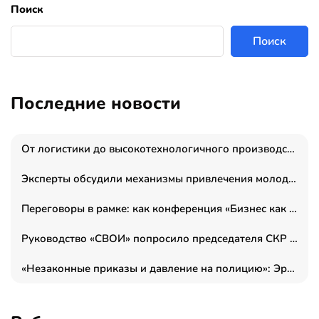
Поиск
Поиск
Последние новости
От логистики до высокотехнологичного производства: как основатель “гагаринга” выстраивает экосистему безопасности и гражданских БПЛА
Эксперты обсудили механизмы привлечения молодых специалистов в промышленные города
Переговоры в рамке: как конференция «Бизнес как искусство» переформатирует деловой этикет в стенах ТПП РФ
Руководство «СВОИ» попросило председателя СКР дать правовую оценку обысков в тыловом штабе
«Незаконные приказы и давление на полицию»: Эрнеста Султанова задержали у посольства Израиля во время одиночного пикета