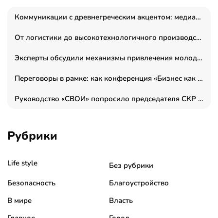
Коммуникации с древнегреческим акцентом: медиаменеджер и журналист Владимир Дергачев запустил коммуникационное агентство «Сократ 2.0»
От логистики до высокотехнологичного производства: как основатель “гагаринга” выстраивает экосистему безопасности и гражданских БПЛА
Эксперты обсудили механизмы привлечения молодых специалистов в промышленные города
Переговоры в рамке: как конференция «Бизнес как искусство» переформатирует деловой этикет в стенах ТПП РФ
Руководство «СВОИ» попросило председателя СКР дать правовую оценку обысков в тыловом штабе
Рубрики
Life style
Без рубрики
Безопасность
Благоустройство
В мире
Власть