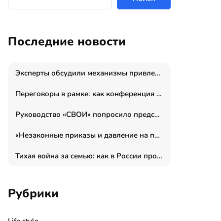
Последние новости
Эксперты обсудили механизмы привлечения молодых специалистов в промышленные города
Переговоры в рамке: как конференция «Бизнес как искусство» переформатирует деловой этикет в стенах ТПП РФ
Руководство «СВОИ» попросило председателя СКР дать правовую оценку обысков в тыловом штабе
«Незаконные приказы и давление на полицию»: Эрнеста Султанова задержали у посольства Израиля во время одиночного пикета
Тихая война за семью: как в России прошла неделя правовой помощи
Рубрики