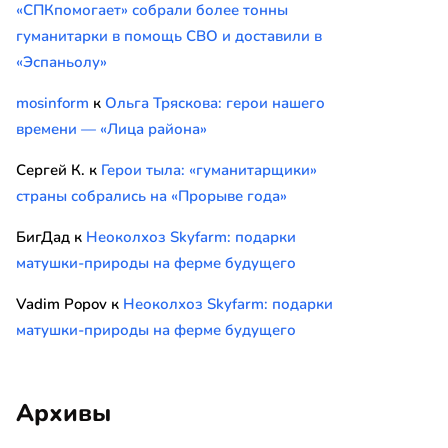
«СПКпомогает» собрали более тонны
гуманитарки в помощь СВО и доставили в
«Эспаньолу»
mosinform
к
Ольга Тряскова: герои нашего
времени — «Лица района»
Сергей К.
к
Герои тыла: «гуманитарщики»
страны собрались на «Прорыве года»
БигДад
к
Неоколхоз Skyfarm: подарки
матушки-природы на ферме будущего
Vadim Popov
к
Неоколхоз Skyfarm: подарки
матушки-природы на ферме будущего
Архивы