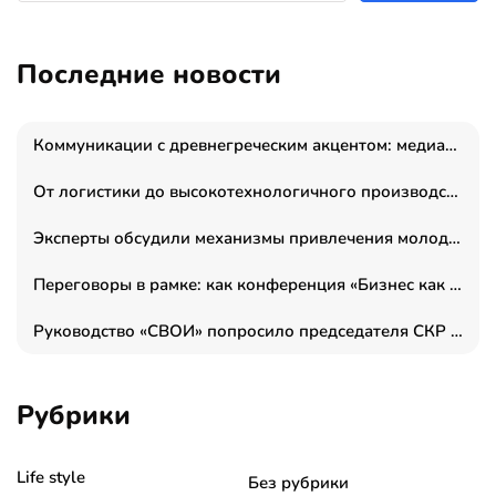
Последние новости
Коммуникации с древнегреческим акцентом: медиаменеджер и журналист Владимир Дергачев запустил коммуникационное агентство «Сократ 2.0»
От логистики до высокотехнологичного производства: как основатель “гагаринга” выстраивает экосистему безопасности и гражданских БПЛА
Эксперты обсудили механизмы привлечения молодых специалистов в промышленные города
Переговоры в рамке: как конференция «Бизнес как искусство» переформатирует деловой этикет в стенах ТПП РФ
Руководство «СВОИ» попросило председателя СКР дать правовую оценку обысков в тыловом штабе
Рубрики
Life style
Без рубрики