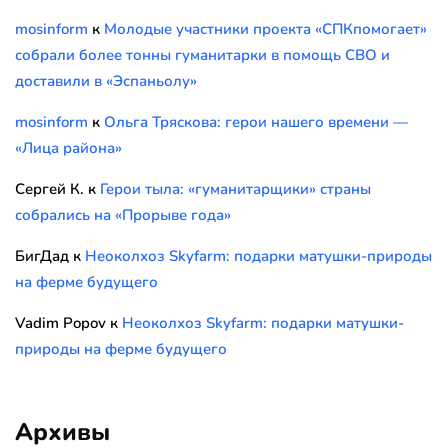
mosinform
к
Молодые участники проекта «СПКпомогает»
собрали более тонны гуманитарки в помощь СВО и
доставили в «Эспаньолу»
mosinform
к
Ольга Тряскова: герои нашего времени —
«Лица района»
Сергей К.
к
Герои тыла: «гуманитарщики» страны
собрались на «Прорыве года»
БигДад
к
Неоколхоз Skyfarm: подарки матушки-природы
на ферме будущего
Vadim Popov
к
Неоколхоз Skyfarm: подарки матушки-
природы на ферме будущего
Архивы