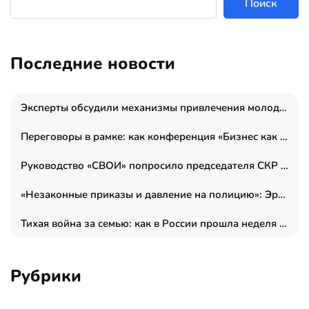
Поиск
Последние новости
Эксперты обсудили механизмы привлечения молодых специалистов в промышленные города
Переговоры в рамке: как конференция «Бизнес как искусство» переформатирует деловой этикет в стенах ТПП РФ
Руководство «СВОИ» попросило председателя СКР дать правовую оценку обысков в тыловом штабе
«Незаконные приказы и давление на полицию»: Эрнеста Султанова задержали у посольства Израиля во время одиночного пикета
Тихая война за семью: как в России прошла неделя правовой помощи
Рубрики