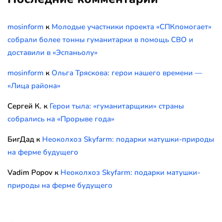
mosinform
к
Молодые участники проекта «СПКпомогает»
собрали более тонны гуманитарки в помощь СВО и
доставили в «Эспаньолу»
mosinform
к
Ольга Тряскова: герои нашего времени —
«Лица района»
Сергей К.
к
Герои тыла: «гуманитарщики» страны
собрались на «Прорыве года»
БигДад
к
Неоколхоз Skyfarm: подарки матушки-природы
на ферме будущего
Vadim Popov
к
Неоколхоз Skyfarm: подарки матушки-
природы на ферме будущего