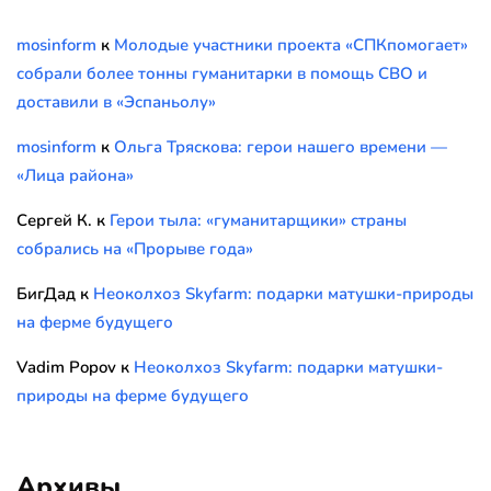
mosinform
к
Молодые участники проекта «СПКпомогает»
собрали более тонны гуманитарки в помощь СВО и
доставили в «Эспаньолу»
mosinform
к
Ольга Тряскова: герои нашего времени —
«Лица района»
Сергей К.
к
Герои тыла: «гуманитарщики» страны
собрались на «Прорыве года»
БигДад
к
Неоколхоз Skyfarm: подарки матушки-природы
на ферме будущего
Vadim Popov
к
Неоколхоз Skyfarm: подарки матушки-
природы на ферме будущего
Архивы