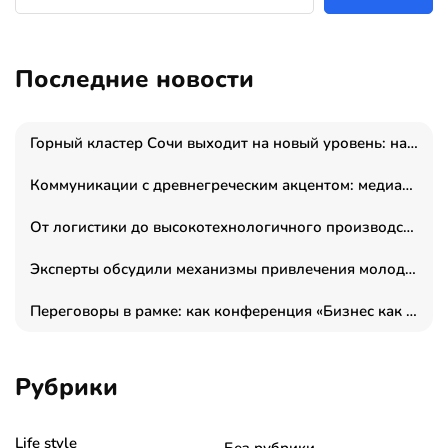
Последние новости
Горный кластер Сочи выходит на новый уровень: налоги игорной зоны выросли на 15%, а весь курорт вошёл в федеральный проект «Производительность труда»
Коммуникации с древнегреческим акцентом: медиаменеджер и журналист Владимир Дергачев запустил коммуникационное агентство «Сократ 2.0»
От логистики до высокотехнологичного производства: как основатель “гагаринга” выстраивает экосистему безопасности и гражданских БПЛА
Эксперты обсудили механизмы привлечения молодых специалистов в промышленные города
Переговоры в рамке: как конференция «Бизнес как искусство» переформатирует деловой этикет в стенах ТПП РФ
Рубрики
Life style