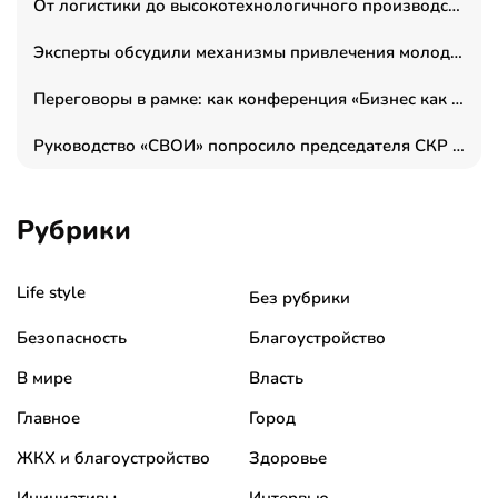
От логистики до высокотехнологичного производства: как основатель “гагаринга” выстраивает экосистему безопасности и гражданских БПЛА
Эксперты обсудили механизмы привлечения молодых специалистов в промышленные города
Переговоры в рамке: как конференция «Бизнес как искусство» переформатирует деловой этикет в стенах ТПП РФ
Руководство «СВОИ» попросило председателя СКР дать правовую оценку обысков в тыловом штабе
Рубрики
Life style
Без рубрики
Безопасность
Благоустройство
В мире
Власть
Главное
Город
ЖКХ и благоустройство
Здоровье
Инициативы
Интервью