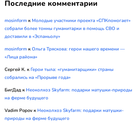
Последние комментарии
mosinform
к
Молодые участники проекта «СПКпомогает»
собрали более тонны гуманитарки в помощь СВО и
доставили в «Эспаньолу»
mosinform
к
Ольга Тряскова: герои нашего времени —
«Лица района»
Сергей К.
к
Герои тыла: «гуманитарщики» страны
собрались на «Прорыве года»
БигДад
к
Неоколхоз Skyfarm: подарки матушки-природы
на ферме будущего
Vadim Popov
к
Неоколхоз Skyfarm: подарки матушки-
природы на ферме будущего