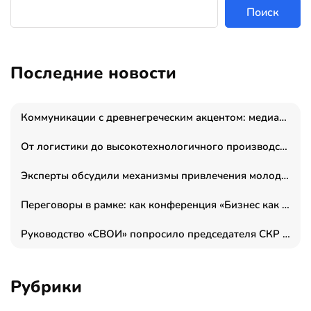
Поиск
Последние новости
Коммуникации с древнегреческим акцентом: медиаменеджер и журналист Владимир Дергачев запустил коммуникационное агентство «Сократ 2.0»
От логистики до высокотехнологичного производства: как основатель “гагаринга” выстраивает экосистему безопасности и гражданских БПЛА
Эксперты обсудили механизмы привлечения молодых специалистов в промышленные города
Переговоры в рамке: как конференция «Бизнес как искусство» переформатирует деловой этикет в стенах ТПП РФ
Руководство «СВОИ» попросило председателя СКР дать правовую оценку обысков в тыловом штабе
Рубрики