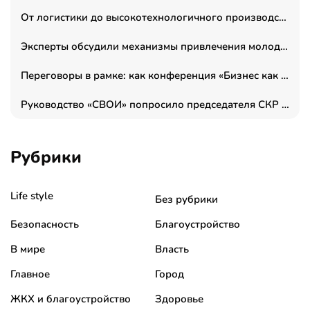
От логистики до высокотехнологичного производства: как основатель “гагаринга” выстраивает экосистему безопасности и гражданских БПЛА
Эксперты обсудили механизмы привлечения молодых специалистов в промышленные города
Переговоры в рамке: как конференция «Бизнес как искусство» переформатирует деловой этикет в стенах ТПП РФ
Руководство «СВОИ» попросило председателя СКР дать правовую оценку обысков в тыловом штабе
Рубрики
Life style
Без рубрики
Безопасность
Благоустройство
В мире
Власть
Главное
Город
ЖКХ и благоустройство
Здоровье