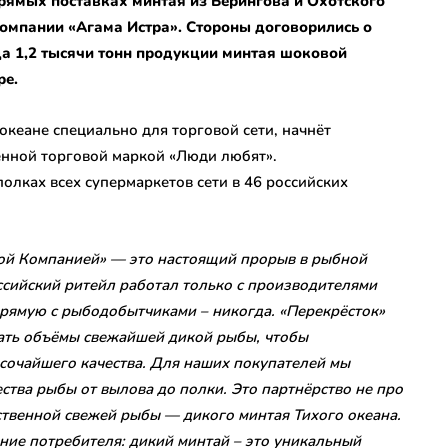
рямых поставках минтая из Берингова и Охотского
омпании «Агама Истра». Стороны договорились о
да 1,2 тысячи тонн продукции минтая шоковой
ре.
океане специально для торговой сети, начнёт
венной торговой маркой «Люди любят».
олках всех супермаркетов сети в 46 российских
ой Компанией» — это настоящий прорыв в рыбной
ссийский ритейл работал только с производителями
рямую с рыбодобытчиками – никогда. «Перекрёсток»
ать объёмы свежайшей дикой рыбы, чтобы
сочайшего качества. Для наших покупателей мы
тва рыбы от вылова до полки. Это партнёрство не про
ственной свежей рыбы — дикого минтая Тихого океана.
ие потребителя: дикий минтай – это уникальный