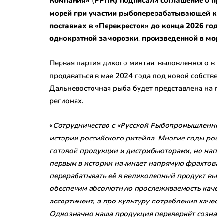
Компания» (РРПК) подписали соглашение о п
морей при участии рыбоперерабатывающей к
поставках в «Перекресток» до конца 2026 го
однократной заморозки, произведенной в мо
Первая партия дикого минтая, выловленного в 
продаваться в мае 2024 года под новой собст
Дальневосточная рыба будет представлена на п
регионах.
«
Сотрудничество с «Русской Рыбопромышленн
истории российского ритейла. Многие годы ро
готовой продукции и дистрибьюторами, но нап
первым в истории начинает напрямую фрахтов
перерабатывать её в великолепный продукт вы
обеспечим абсолютную прослеживаемость качес
ассортимент, а про культуру потребления каче
Однозначно наша продукция перевернёт сознан