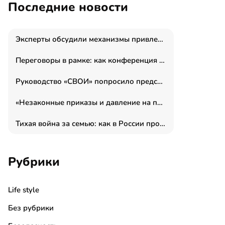
Последние новости
Эксперты обсудили механизмы привлечения молодых специалистов в промышленные города
Переговоры в рамке: как конференция «Бизнес как искусство» переформатирует деловой этикет в стенах ТПП РФ
Руководство «СВОИ» попросило председателя СКР дать правовую оценку обысков в тыловом штабе
«Незаконные приказы и давление на полицию»: Эрнеста Султанова задержали у посольства Израиля во время одиночного пикета
Тихая война за семью: как в России прошла неделя правовой помощи
Рубрики
Life style
Без рубрики