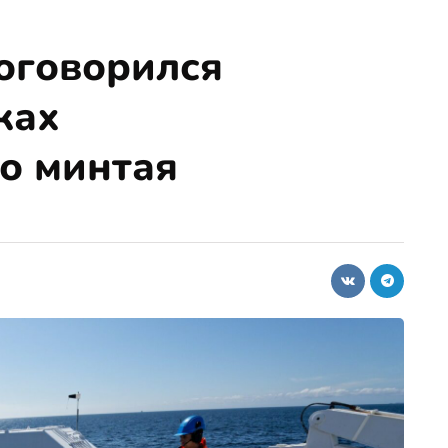
оговорился
ках
о минтая