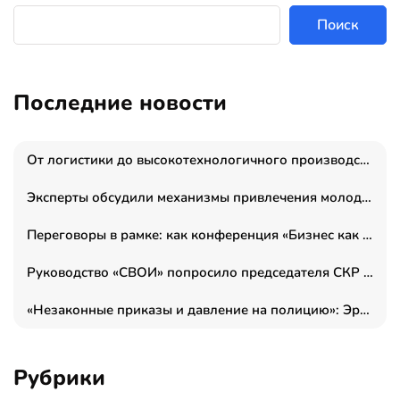
Поиск
Последние новости
От логистики до высокотехнологичного производства: как основатель “гагаринга” выстраивает экосистему безопасности и гражданских БПЛА
Эксперты обсудили механизмы привлечения молодых специалистов в промышленные города
Переговоры в рамке: как конференция «Бизнес как искусство» переформатирует деловой этикет в стенах ТПП РФ
Руководство «СВОИ» попросило председателя СКР дать правовую оценку обысков в тыловом штабе
«Незаконные приказы и давление на полицию»: Эрнеста Султанова задержали у посольства Израиля во время одиночного пикета
Рубрики