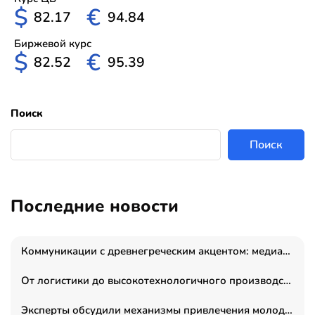
$
€
82.17
94.84
Биржевой курс
$
€
82.52
95.39
Поиск
Поиск
Последние новости
Коммуникации с древнегреческим акцентом: медиаменеджер и журналист Владимир Дергачев запустил коммуникационное агентство «Сократ 2.0»
От логистики до высокотехнологичного производства: как основатель “гагаринга” выстраивает экосистему безопасности и гражданских БПЛА
Эксперты обсудили механизмы привлечения молодых специалистов в промышленные города