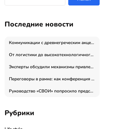
Последние новости
Коммуникации с древнегреческим акцентом: медиаменеджер и журналист Владимир Дергачев запустил коммуникационное агентство «Сократ 2.0»
От логистики до высокотехнологичного производства: как основатель “гагаринга” выстраивает экосистему безопасности и гражданских БПЛА
Эксперты обсудили механизмы привлечения молодых специалистов в промышленные города
Переговоры в рамке: как конференция «Бизнес как искусство» переформатирует деловой этикет в стенах ТПП РФ
Руководство «СВОИ» попросило председателя СКР дать правовую оценку обысков в тыловом штабе
Рубрики