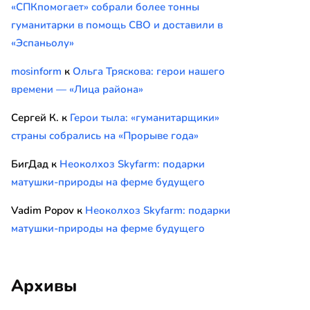
«СПКпомогает» собрали более тонны
гуманитарки в помощь СВО и доставили в
«Эспаньолу»
mosinform
к
Ольга Тряскова: герои нашего
времени — «Лица района»
Сергей К.
к
Герои тыла: «гуманитарщики»
страны собрались на «Прорыве года»
БигДад
к
Неоколхоз Skyfarm: подарки
матушки-природы на ферме будущего
Vadim Popov
к
Неоколхоз Skyfarm: подарки
матушки-природы на ферме будущего
Архивы