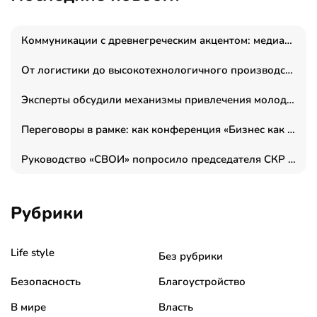
Коммуникации с древнегреческим акцентом: медиаменеджер и журналист Владимир Дергачев запустил коммуникационное агентство «Сократ 2.0»
От логистики до высокотехнологичного производства: как основатель “гагаринга” выстраивает экосистему безопасности и гражданских БПЛА
Эксперты обсудили механизмы привлечения молодых специалистов в промышленные города
Переговоры в рамке: как конференция «Бизнес как искусство» переформатирует деловой этикет в стенах ТПП РФ
Руководство «СВОИ» попросило председателя СКР дать правовую оценку обысков в тыловом штабе
Рубрики
Life style
Без рубрики
Безопасность
Благоустройство
В мире
Власть