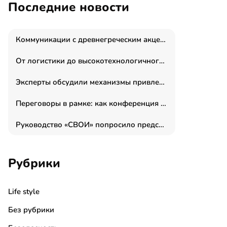
Последние новости
Коммуникации с древнегреческим акцентом: медиаменеджер и журналист Владимир Дергачев запустил коммуникационное агентство «Сократ 2.0»
От логистики до высокотехнологичного производства: как основатель “гагаринга” выстраивает экосистему безопасности и гражданских БПЛА
Эксперты обсудили механизмы привлечения молодых специалистов в промышленные города
Переговоры в рамке: как конференция «Бизнес как искусство» переформатирует деловой этикет в стенах ТПП РФ
Руководство «СВОИ» попросило председателя СКР дать правовую оценку обысков в тыловом штабе
Рубрики
Life style
Без рубрики