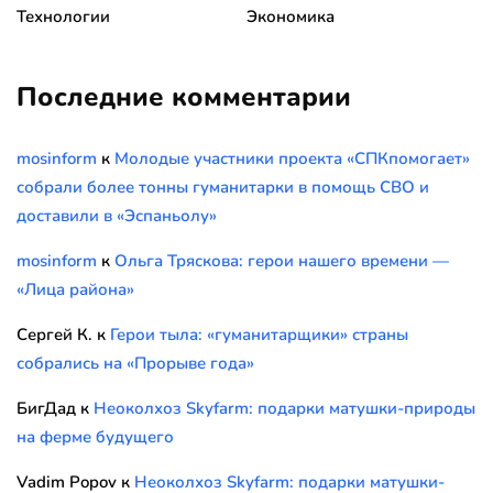
Технологии
Экономика
Последние комментарии
mosinform
к
Молодые участники проекта «СПКпомогает»
собрали более тонны гуманитарки в помощь СВО и
доставили в «Эспаньолу»
mosinform
к
Ольга Тряскова: герои нашего времени —
«Лица района»
Сергей К.
к
Герои тыла: «гуманитарщики» страны
собрались на «Прорыве года»
БигДад
к
Неоколхоз Skyfarm: подарки матушки-природы
на ферме будущего
Vadim Popov
к
Неоколхоз Skyfarm: подарки матушки-