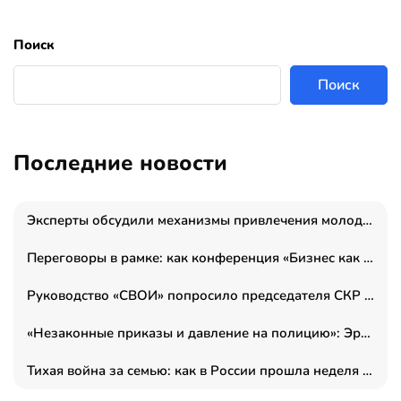
Поиск
Поиск
Последние новости
Эксперты обсудили механизмы привлечения молодых специалистов в промышленные города
Переговоры в рамке: как конференция «Бизнес как искусство» переформатирует деловой этикет в стенах ТПП РФ
Руководство «СВОИ» попросило председателя СКР дать правовую оценку обысков в тыловом штабе
«Незаконные приказы и давление на полицию»: Эрнеста Султанова задержали у посольства Израиля во время одиночного пикета
Тихая война за семью: как в России прошла неделя правовой помощи