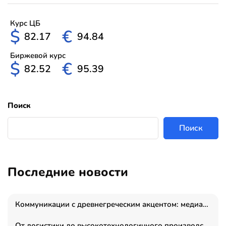
Курс ЦБ
$
€
82.17
94.84
Биржевой курс
$
€
82.52
95.39
Поиск
Поиск
Последние новости
Коммуникации с древнегреческим акцентом: медиаменеджер и журналист Владимир Дергачев запустил коммуникационное агентство «Сократ 2.0»
От логистики до высокотехнологичного производства: как основатель “гагаринга” выстраивает экосистему безопасности и гражданских БПЛА