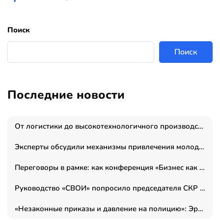
Поиск
Поиск
Последние новости
От логистики до высокотехнологичного производства: как основатель “гагаринга” выстраивает экосистему безопасности и гражданских БПЛА
Эксперты обсудили механизмы привлечения молодых специалистов в промышленные города
Переговоры в рамке: как конференция «Бизнес как искусство» переформатирует деловой этикет в стенах ТПП РФ
Руководство «СВОИ» попросило председателя СКР дать правовую оценку обысков в тыловом штабе
«Незаконные приказы и давление на полицию»: Эрнеста Султанова задержали у посольства Израиля во время одиночного пикета