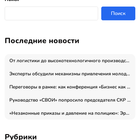
Поиск
Последние новости
От логистики до высокотехнологичного производства: как основатель “гагаринга” выстраивает экосистему безопасности и гражданских БПЛА
Эксперты обсудили механизмы привлечения молодых специалистов в промышленные города
Переговоры в рамке: как конференция «Бизнес как искусство» переформатирует деловой этикет в стенах ТПП РФ
Руководство «СВОИ» попросило председателя СКР дать правовую оценку обысков в тыловом штабе
«Незаконные приказы и давление на полицию»: Эрнеста Султанова задержали у посольства Израиля во время одиночного пикета
Рубрики