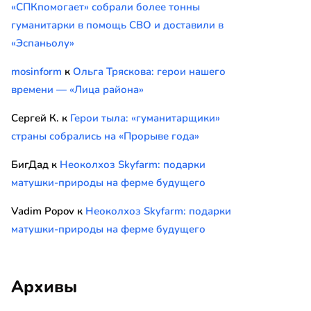
«СПКпомогает» собрали более тонны
гуманитарки в помощь СВО и доставили в
«Эспаньолу»
mosinform
к
Ольга Тряскова: герои нашего
времени — «Лица района»
Сергей К.
к
Герои тыла: «гуманитарщики»
страны собрались на «Прорыве года»
БигДад
к
Неоколхоз Skyfarm: подарки
матушки-природы на ферме будущего
Vadim Popov
к
Неоколхоз Skyfarm: подарки
матушки-природы на ферме будущего
Архивы