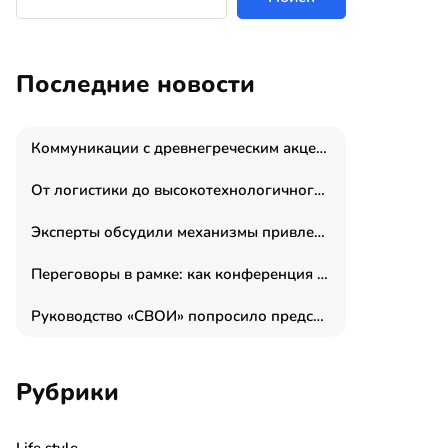
Последние новости
Коммуникации с древнегреческим акцентом: медиаменеджер и журналист Владимир Дергачев запустил коммуникационное агентство «Сократ 2.0»
От логистики до высокотехнологичного производства: как основатель “гагаринга” выстраивает экосистему безопасности и гражданских БПЛА
Эксперты обсудили механизмы привлечения молодых специалистов в промышленные города
Переговоры в рамке: как конференция «Бизнес как искусство» переформатирует деловой этикет в стенах ТПП РФ
Руководство «СВОИ» попросило председателя СКР дать правовую оценку обысков в тыловом штабе
Рубрики