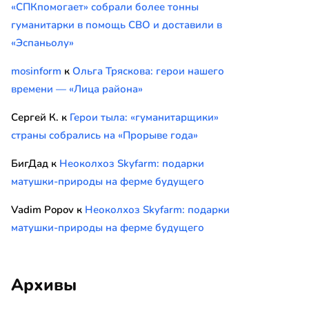
«СПКпомогает» собрали более тонны
гуманитарки в помощь СВО и доставили в
«Эспаньолу»
mosinform
к
Ольга Тряскова: герои нашего
времени — «Лица района»
Сергей К.
к
Герои тыла: «гуманитарщики»
страны собрались на «Прорыве года»
БигДад
к
Неоколхоз Skyfarm: подарки
матушки-природы на ферме будущего
Vadim Popov
к
Неоколхоз Skyfarm: подарки
матушки-природы на ферме будущего
Архивы