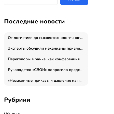
Последние новости
От логистики до высокотехнологичного производства: как основатель “гагаринга” выстраивает экосистему безопасности и гражданских БПЛА
Эксперты обсудили механизмы привлечения молодых специалистов в промышленные города
Переговоры в рамке: как конференция «Бизнес как искусство» переформатирует деловой этикет в стенах ТПП РФ
Руководство «СВОИ» попросило председателя СКР дать правовую оценку обысков в тыловом штабе
«Незаконные приказы и давление на полицию»: Эрнеста Султанова задержали у посольства Израиля во время одиночного пикета
Рубрики