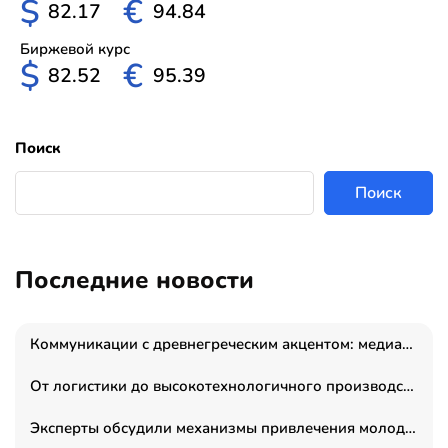
$
€
82.17
94.84
Биржевой курс
$
€
82.52
95.39
Поиск
Поиск
Последние новости
Коммуникации с древнегреческим акцентом: медиаменеджер и журналист Владимир Дергачев запустил коммуникационное агентство «Сократ 2.0»
От логистики до высокотехнологичного производства: как основатель “гагаринга” выстраивает экосистему безопасности и гражданских БПЛА
Эксперты обсудили механизмы привлечения молодых специалистов в промышленные города