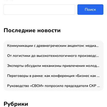
Поиск
Последние новости
Коммуникации с древнегреческим акцентом: медиаменеджер и журналист Владимир Дергачев запустил коммуникационное агентство «Сократ 2.0»
От логистики до высокотехнологичного производства: как основатель “гагаринга” выстраивает экосистему безопасности и гражданских БПЛА
Эксперты обсудили механизмы привлечения молодых специалистов в промышленные города
Переговоры в рамке: как конференция «Бизнес как искусство» переформатирует деловой этикет в стенах ТПП РФ
Руководство «СВОИ» попросило председателя СКР дать правовую оценку обысков в тыловом штабе
Рубрики