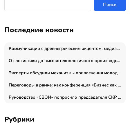
Поиск
Последние новости
Коммуникации с древнегреческим акцентом: медиаменеджер и журналист Владимир Дергачев запустил коммуникационное агентство «Сократ 2.0»
От логистики до высокотехнологичного производства: как основатель “гагаринга” выстраивает экосистему безопасности и гражданских БПЛА
Эксперты обсудили механизмы привлечения молодых специалистов в промышленные города
Переговоры в рамке: как конференция «Бизнес как искусство» переформатирует деловой этикет в стенах ТПП РФ
Руководство «СВОИ» попросило председателя СКР дать правовую оценку обысков в тыловом штабе
Рубрики