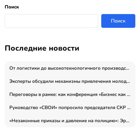
Поиск
Поиск
Последние новости
От логистики до высокотехнологичного производства: как основатель “гагаринга” выстраивает экосистему безопасности и гражданских БПЛА
Эксперты обсудили механизмы привлечения молодых специалистов в промышленные города
Переговоры в рамке: как конференция «Бизнес как искусство» переформатирует деловой этикет в стенах ТПП РФ
Руководство «СВОИ» попросило председателя СКР дать правовую оценку обысков в тыловом штабе
«Незаконные приказы и давление на полицию»: Эрнеста Султанова задержали у посольства Израиля во время одиночного пикета