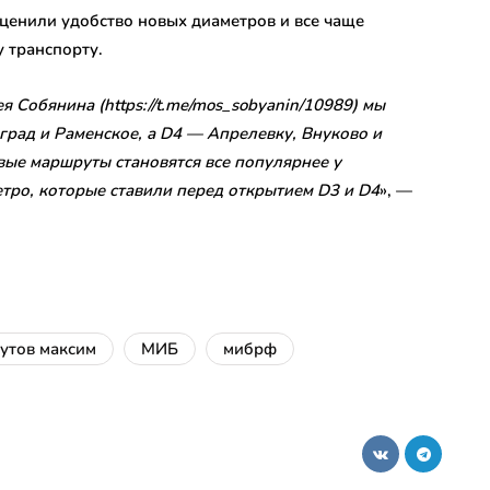
оценили удобство новых диаметров и все чаще
 транспорту.
 Собянина (https://t.me/mos_sobyanin/10989) мы
град и Раменское, а D4 — Апрелевку, Внуково и
е маршруты становятся все популярнее у
етро, которые ставили перед открытием D3 и D4
», —
утов максим
МИБ
мибрф