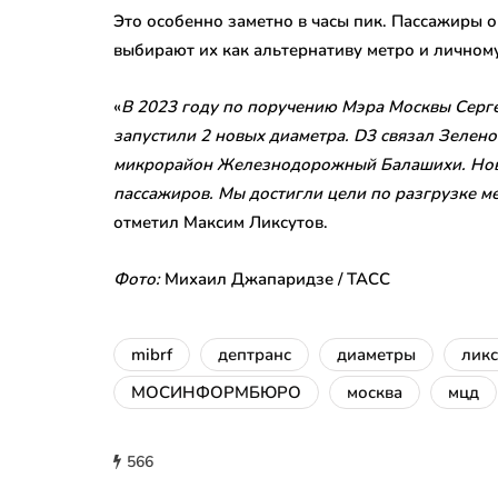
Это особенно заметно в часы пик. Пассажиры 
выбирают их как альтернативу метро и личному
«
В 2023 году по поручению Мэра Москвы Сергея
запустили 2 новых диаметра. D3 связал Зелено
микрорайон Железнодорожный Балашихи. Новы
пассажиров. Мы достигли цели по разгрузке м
отметил Максим Ликсутов.
Фото:
Михаил Джапаридзе / ТАСС
mibrf
дептранс
диаметры
ликс
МОСИНФОРМБЮРО
москва
мцд
566