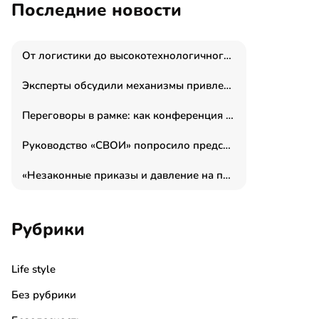
Последние новости
От логистики до высокотехнологичного производства: как основатель “гагаринга” выстраивает экосистему безопасности и гражданских БПЛА
Эксперты обсудили механизмы привлечения молодых специалистов в промышленные города
Переговоры в рамке: как конференция «Бизнес как искусство» переформатирует деловой этикет в стенах ТПП РФ
Руководство «СВОИ» попросило председателя СКР дать правовую оценку обысков в тыловом штабе
«Незаконные приказы и давление на полицию»: Эрнеста Султанова задержали у посольства Израиля во время одиночного пикета
Рубрики
Life style
Без рубрики