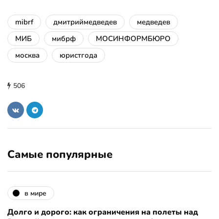
mibrf
дмитриймедведев
медведев
МИБ
мибрф
МОСИНФОРМБЮРО
москва
юристгода
506
Самые популярные
в мире
Долго и дорого: как ограничения на полеты над