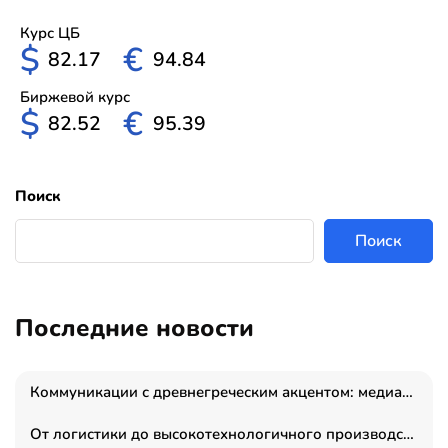
Курс ЦБ
$
€
82.17
94.84
Биржевой курс
$
€
82.52
95.39
Поиск
Поиск
Последние новости
Коммуникации с древнегреческим акцентом: медиаменеджер и журналист Владимир Дергачев запустил коммуникационное агентство «Сократ 2.0»
От логистики до высокотехнологичного производства: как основатель “гагаринга” выстраивает экосистему безопасности и гражданских БПЛА