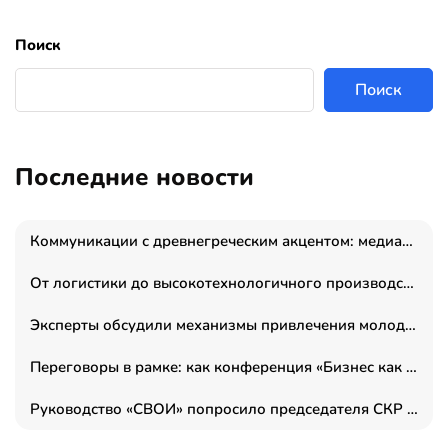
Поиск
Поиск
Последние новости
Коммуникации с древнегреческим акцентом: медиаменеджер и журналист Владимир Дергачев запустил коммуникационное агентство «Сократ 2.0»
От логистики до высокотехнологичного производства: как основатель “гагаринга” выстраивает экосистему безопасности и гражданских БПЛА
Эксперты обсудили механизмы привлечения молодых специалистов в промышленные города
Переговоры в рамке: как конференция «Бизнес как искусство» переформатирует деловой этикет в стенах ТПП РФ
Руководство «СВОИ» попросило председателя СКР дать правовую оценку обысков в тыловом штабе