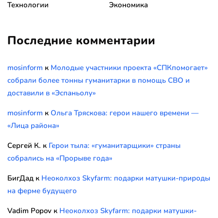
Технологии
Экономика
Последние комментарии
mosinform
к
Молодые участники проекта «СПКпомогает»
собрали более тонны гуманитарки в помощь СВО и
доставили в «Эспаньолу»
mosinform
к
Ольга Тряскова: герои нашего времени —
«Лица района»
Сергей К.
к
Герои тыла: «гуманитарщики» страны
собрались на «Прорыве года»
БигДад
к
Неоколхоз Skyfarm: подарки матушки-природы
на ферме будущего
Vadim Popov
к
Неоколхоз Skyfarm: подарки матушки-