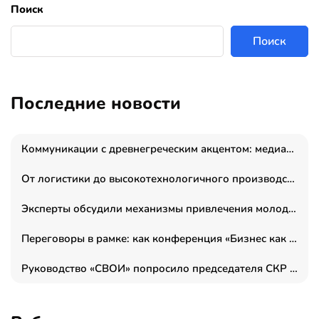
Поиск
Поиск
Последние новости
Коммуникации с древнегреческим акцентом: медиаменеджер и журналист Владимир Дергачев запустил коммуникационное агентство «Сократ 2.0»
От логистики до высокотехнологичного производства: как основатель “гагаринга” выстраивает экосистему безопасности и гражданских БПЛА
Эксперты обсудили механизмы привлечения молодых специалистов в промышленные города
Переговоры в рамке: как конференция «Бизнес как искусство» переформатирует деловой этикет в стенах ТПП РФ
Руководство «СВОИ» попросило председателя СКР дать правовую оценку обысков в тыловом штабе