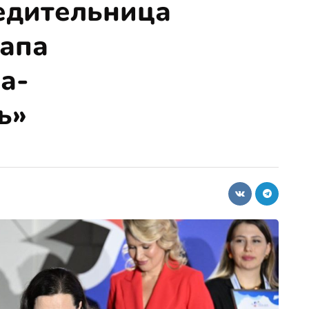
едительница
тапа
а-
ь»