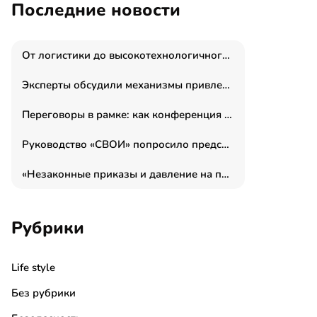
Последние новости
От логистики до высокотехнологичного производства: как основатель “гагаринга” выстраивает экосистему безопасности и гражданских БПЛА
Эксперты обсудили механизмы привлечения молодых специалистов в промышленные города
Переговоры в рамке: как конференция «Бизнес как искусство» переформатирует деловой этикет в стенах ТПП РФ
Руководство «СВОИ» попросило председателя СКР дать правовую оценку обысков в тыловом штабе
«Незаконные приказы и давление на полицию»: Эрнеста Султанова задержали у посольства Израиля во время одиночного пикета
Рубрики
Life style
Без рубрики