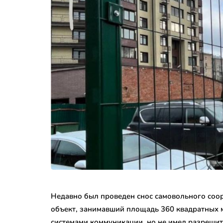
Недавно был проведен снос самовольного соо
объект, занимавший площадь 360 квадратных м
системами коммуникации, но не имел разреши