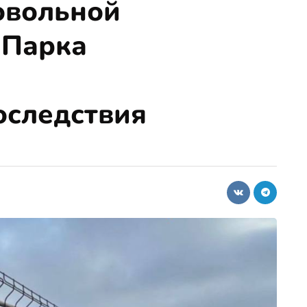
овольной
 Парка
оследствия