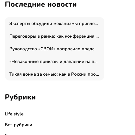
Последние новости
Эксперты обсудили механизмы привлечения молодых специалистов в промышленные города
Переговоры в рамке: как конференция «Бизнес как искусство» переформатирует деловой этикет в стенах ТПП РФ
Руководство «СВОИ» попросило председателя СКР дать правовую оценку обысков в тыловом штабе
«Незаконные приказы и давление на полицию»: Эрнеста Султанова задержали у посольства Израиля во время одиночного пикета
Тихая война за семью: как в России прошла неделя правовой помощи
Рубрики
Life style
Без рубрики