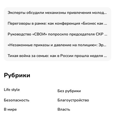
Эксперты обсудили механизмы привлечения молодых специалистов в промышленные города
Переговоры в рамке: как конференция «Бизнес как искусство» переформатирует деловой этикет в стенах ТПП РФ
Руководство «СВОИ» попросило председателя СКР дать правовую оценку обысков в тыловом штабе
«Незаконные приказы и давление на полицию»: Эрнеста Султанова задержали у посольства Израиля во время одиночного пикета
Тихая война за семью: как в России прошла неделя правовой помощи
Рубрики
Life style
Без рубрики
Безопасность
Благоустройство
В мире
Власть