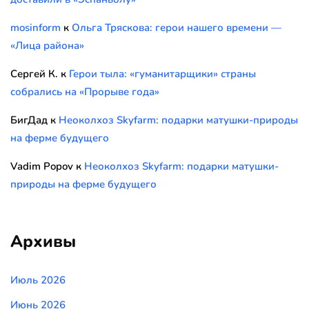
mosinform
к
Ольга Тряскова: герои нашего времени —
«Лица района»
Сергей К.
к
Герои тыла: «гуманитарщики» страны
собрались на «Прорыве года»
БигДад
к
Неоколхоз Skyfarm: подарки матушки-природы
на ферме будущего
Vadim Popov
к
Неоколхоз Skyfarm: подарки матушки-
природы на ферме будущего
Архивы
Июль 2026
Июнь 2026