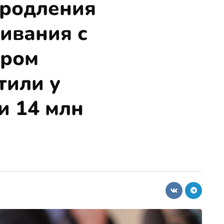
продления
ивания с
ором
тили у
и 14 млн