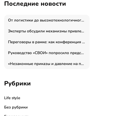
Последние новости
От логистики до высокотехнологичного производства: как основатель “гагаринга” выстраивает экосистему безопасности и гражданских БПЛА
Эксперты обсудили механизмы привлечения молодых специалистов в промышленные города
Переговоры в рамке: как конференция «Бизнес как искусство» переформатирует деловой этикет в стенах ТПП РФ
Руководство «СВОИ» попросило председателя СКР дать правовую оценку обысков в тыловом штабе
«Незаконные приказы и давление на полицию»: Эрнеста Султанова задержали у посольства Израиля во время одиночного пикета
Рубрики
Life style
Без рубрики