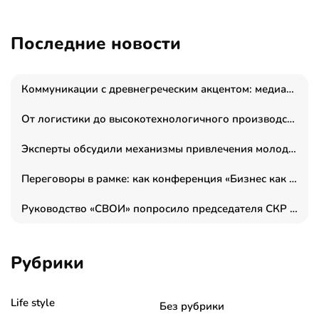
Последние новости
Коммуникации с древнегреческим акцентом: медиаменеджер и журналист Владимир Дергачев запустил коммуникационное агентство «Сократ 2.0»
От логистики до высокотехнологичного производства: как основатель “гагаринга” выстраивает экосистему безопасности и гражданских БПЛА
Эксперты обсудили механизмы привлечения молодых специалистов в промышленные города
Переговоры в рамке: как конференция «Бизнес как искусство» переформатирует деловой этикет в стенах ТПП РФ
Руководство «СВОИ» попросило председателя СКР дать правовую оценку обысков в тыловом штабе
Рубрики
Life style
Без рубрики