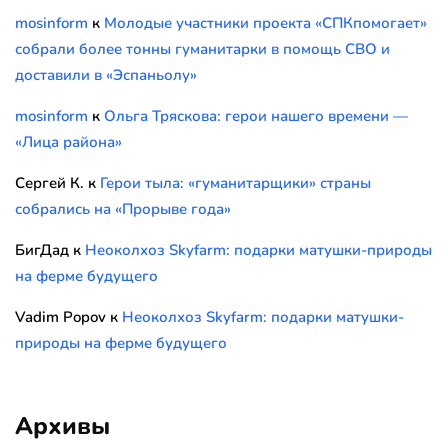
mosinform
к
Молодые участники проекта «СПКпомогает»
собрали более тонны гуманитарки в помощь СВО и
доставили в «Эспаньолу»
mosinform
к
Ольга Тряскова: герои нашего времени —
«Лица района»
Сергей К.
к
Герои тыла: «гуманитарщики» страны
собрались на «Прорыве года»
БигДад
к
Неоколхоз Skyfarm: подарки матушки-природы
на ферме будущего
Vadim Popov
к
Неоколхоз Skyfarm: подарки матушки-
природы на ферме будущего
Архивы