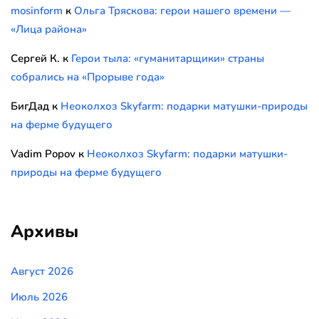
mosinform
к
Ольга Тряскова: герои нашего времени —
«Лица района»
Сергей К.
к
Герои тыла: «гуманитарщики» страны
собрались на «Прорыве года»
БигДад
к
Неоколхоз Skyfarm: подарки матушки-природы
на ферме будущего
Vadim Popov
к
Неоколхоз Skyfarm: подарки матушки-
природы на ферме будущего
Архивы
Август 2026
Июль 2026