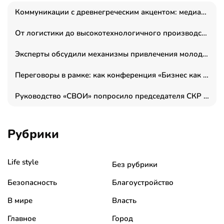
Коммуникации с древнегреческим акцентом: медиаменеджер и журналист Владимир Дергачев запустил коммуникационное агентство «Сократ 2.0»
От логистики до высокотехнологичного производства: как основатель “гагаринга” выстраивает экосистему безопасности и гражданских БПЛА
Эксперты обсудили механизмы привлечения молодых специалистов в промышленные города
Переговоры в рамке: как конференция «Бизнес как искусство» переформатирует деловой этикет в стенах ТПП РФ
Руководство «СВОИ» попросило председателя СКР дать правовую оценку обысков в тыловом штабе
Рубрики
Life style
Без рубрики
Безопасность
Благоустройство
В мире
Власть
Главное
Город