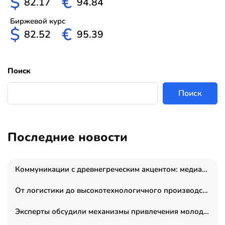
$
€
82.17
94.84
Биржевой курс
$
€
82.52
95.39
Поиск
Поиск
Последние новости
Коммуникации с древнегреческим акцентом: медиаменеджер и журналист Владимир Дергачев запустил коммуникационное агентство «Сократ 2.0»
От логистики до высокотехнологичного производства: как основатель “гагаринга” выстраивает экосистему безопасности и гражданских БПЛА
Эксперты обсудили механизмы привлечения молодых специалистов в промышленные города