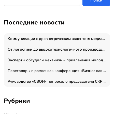
Поиск
Последние новости
Коммуникации с древнегреческим акцентом: медиаменеджер и журналист Владимир Дергачев запустил коммуникационное агентство «Сократ 2.0»
От логистики до высокотехнологичного производства: как основатель “гагаринга” выстраивает экосистему безопасности и гражданских БПЛА
Эксперты обсудили механизмы привлечения молодых специалистов в промышленные города
Переговоры в рамке: как конференция «Бизнес как искусство» переформатирует деловой этикет в стенах ТПП РФ
Руководство «СВОИ» попросило председателя СКР дать правовую оценку обысков в тыловом штабе
Рубрики