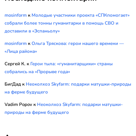
mosinform
к
Молодые участники проекта «СПКпомогает»
собрали более тонны гуманитарки в помощь СВО и
доставили в «Эспаньолу»
mosinform
к
Ольга Тряскова: герои нашего времени —
«Лица района»
Сергей К.
к
Герои тыла: «гуманитарщики» страны
собрались на «Прорыве года»
БигДад
к
Неоколхоз Skyfarm: подарки матушки-природы
на ферме будущего
Vadim Popov
к
Неоколхоз Skyfarm: подарки матушки-
природы на ферме будущего