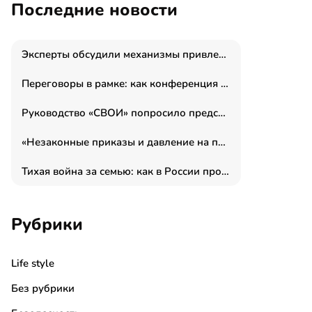
Последние новости
Эксперты обсудили механизмы привлечения молодых специалистов в промышленные города
Переговоры в рамке: как конференция «Бизнес как искусство» переформатирует деловой этикет в стенах ТПП РФ
Руководство «СВОИ» попросило председателя СКР дать правовую оценку обысков в тыловом штабе
«Незаконные приказы и давление на полицию»: Эрнеста Султанова задержали у посольства Израиля во время одиночного пикета
Тихая война за семью: как в России прошла неделя правовой помощи
Рубрики
Life style
Без рубрики