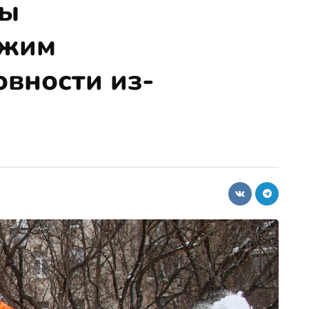
бы
ежим
вности из-